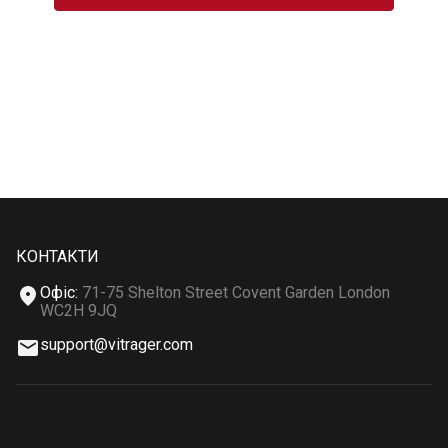
КОНТАКТИ
Офіс
:
71-75 Shelton Street Covent Garden London
WC2H 9JQ
support@vitrager.com