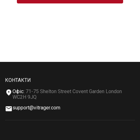
КОНТАКТИ
Офіс
:
71-75 Shelton Street Covent Garden London
WC2H 9JQ
support@vitrager.com