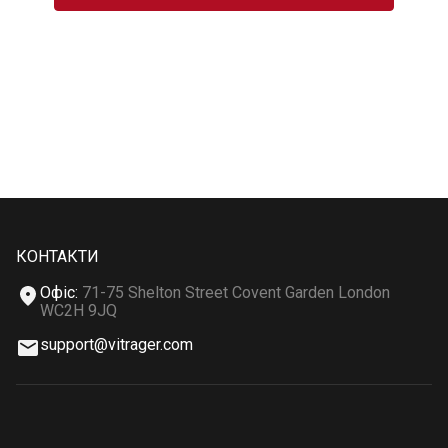
КОНТАКТИ
Офіс
:
71-75 Shelton Street Covent Garden London
WC2H 9JQ
support@vitrager.com