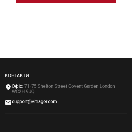
КОНТАКТИ
Офіс
:
71-75 Shelton Street Covent Garden London
WC2H 9JQ
support@vitrager.com